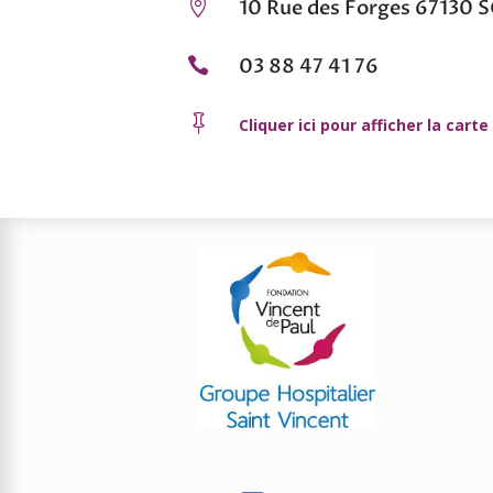
10 Rue des Forges 67130

03 88 47 41 76


Cliquer ici pour afficher la carte